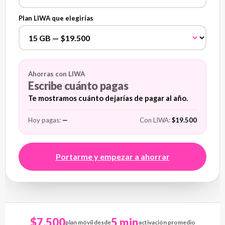
Plan LIWA que elegirías
Ahorras con LIWA
Escribe cuánto pagas
Te mostramos cuánto dejarías de pagar al año.
Hoy pagas:
—
Con LIWA:
$19.500
Portarme y empezar a ahorrar
$7.500
5 min
plan móvil desde
activación promedio